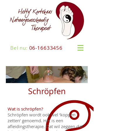
Bel nu:
06-16633456
Schröpfen
Wat is schröpfen?
Schröpfen wordt ook wel ‘koppen
zetten’ genoemd. Het is een
afleidingstherapie. Dat wil zeggen dat