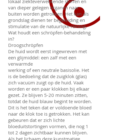
lokaal ziekteverwekkende stoffen en
van dieper gelegen organen naar
buiten worden getrokken. Het kan als
grondslag dienen ter begeleiding en
stimulatie van de natuurlijke reining.
Wat houdt een schröpfen-behandeling
in?
Droogschröpfen
De huid wordt eerst ingewreven met
een glijmiddel: een zalf met een
verwarmde
werking of een neutrale basisolie. Het
is de bedoeling dat de zuigklok (glas)
zich vacuüm zuigt op de huid. Vaak
worden er een paar klokken bij elkaar
gezet. Ze blijven 5-20 minuten zitten,
totdat de huid blauw begint te worden.
Dit is het teken dat er voldoende bloed
naar de klok toe is getrokken. Het kan
gebeuren dat er zich lichte
bloeduitstortingen vormen, die nog 1
tot 2 dagen zichtbaar kunnen blijven.
Als het lichaam deze kunstmatige