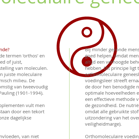
unde?
Bij minder gezonde men
de termen 'orthos' en
goed helpen, omdat men
ed of juist,
altijd een verhoogde beh
stelling van moleculen.
hebben. Dit principe ligt
n juiste moleculaire
orthomoleculaire genees
misch milieu. De
voedingsleer streeft ern
komstig van tweevoudig
de door hen benodigde nu
 Pauling (1901-1994).
optimale hoeveelheden en
een effectieve methode v
pplementen vult men
de gezondheid. De nutrië
taan door een tekort
omdat alle gebruikte stof
onze dagelijkse
uitzondering van het ove
veiligheidmarge).
invloeden, van niet
Orthomoleculaire voeding