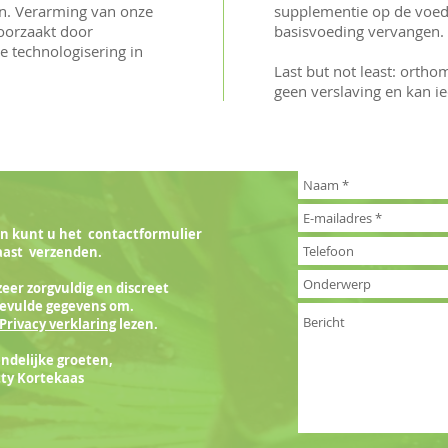
en. Verarming van onze
supplementie op de voed
oorzaakt door
basisvoeding vervangen.
 technologisering in
Last but not least: ortho
geen verslaving en kan 
en kunt u het contactformulier
aast verzenden.
zeer zorgvuldig en discreet
evulde gegevens om.
Privacy verklaring
lezen
.
endelijke groeten,
ty Kortekaas