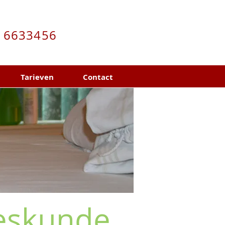
16633456
Tarieven
Contact
eskunde