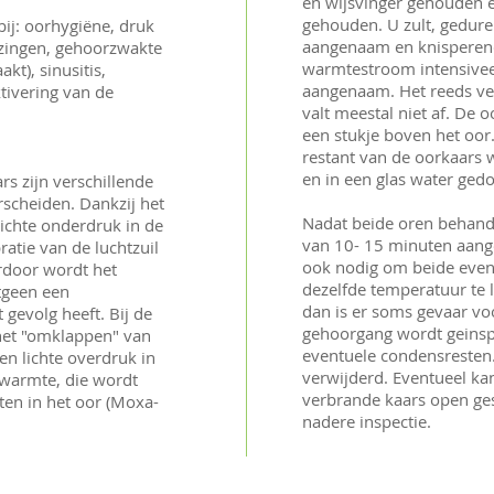
en wijsvinger gehouden e
gehouden. U zult, gedur
bij: oorhygiëne, druk
aangenaam en knisperen
izingen, gehoorzwakte
warmtestroom intensiveer
kt), sinusitis,
aangenaam. Het reeds ve
tivering van de
valt meestal niet af. De
.
een stukje boven het oor.
restant van de oorkaars 
en in een glas water ged
rs zijn verschillende
rscheiden. Dankzij het
Nadat beide oren behande
lichte onderdruk in de
van 10- 15 minuten aange
atie van de luchtzuil
ook nodig om beide eve
rdoor wordt het
dezelfde temperatuur te l
tgeen een
dan is er soms gevaar vo
 gevolg heeft. Bij de
gehoorgang wordt geinsp
 het "omklappen" van
eventuele condensresten
en lichte overdruk in
verwijderd. Eventueel ka
 warmte, die wordt
verbrande kaars open ge
en in het oor (Moxa-
nadere inspectie.