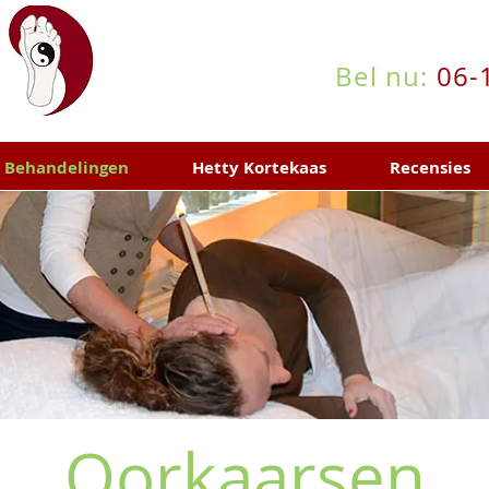
Bel nu:
06-
Behandelingen
Hetty Kortekaas
Recensies
Oorkaarsen