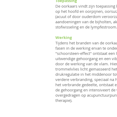
Toepassing
De oorkaars vindt zijn toepassing 
op het hoofd en oorpijnen, oorsu
(acuut of door ouderdom veroorzaa
aandoeningen van de bijholten, ak
stofwisseling en de lympfestroom
Werking
Tijdens het branden van de oorkaa
fasen in de werking ervan te onde
"schoorsteen-effect" ontstaat een 
uitwendige gehoorgang en een vibr
door de werking van de vlam. Hie
trommelvlies licht gemasseerd he
drukregulatie in het middenoor tot
verdere verbranding, speciaal na
het verbrande gedeelte, ontstaat e
de gehoorgang en intensiveert de
overgedragen op acupunctuurpunt
therapie).