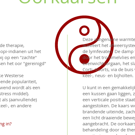
Deze aangename warmte 
de therapie,
activeert het afweersyst
opi-indianen uit het
de lymfevaten. De damp 
j op een "zachte"
door het trommelvlies en
en het oor "gereinigd"
evenwichtsorgaan, het sl
Corti. Voorts, via de bui
ke Westerse
keel-, neus- en bijholten.
ende populariteit,
ewend wordt als een
U kunt in een gemakkelijk
tress middel).
een kussen gaan liggen, 
als (aanvullende)
een verticale positie sta
keel-, en andere
aangestoken. De kaars wo
brandende uiteinde, zach
een licht draaiende bewe
ng in?
aangebracht. De oorkaar
behandeling door de ther