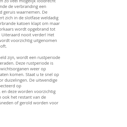
n zo veel mogelijk loodrecht
ende de verbranding een
d geruis waarnemen. De
t zich in de slotfase weldadig
rbrande katoen klapt om maar
 oorkaars wordt opgebrand tot
 Uiteraard nooit verder! Het
wordt voorzichtig uitgenomen
ooft.
ld zijn, wordt een rustperiode
raden. Deze rustperiode is
nwichtsorganen weer op
aten komen. Staat u te snel op
or duizelingen. De uitwendige
ecteerd op
. en deze worden voorzichtig
n ook het restant van de
sneden of gerold worden voor