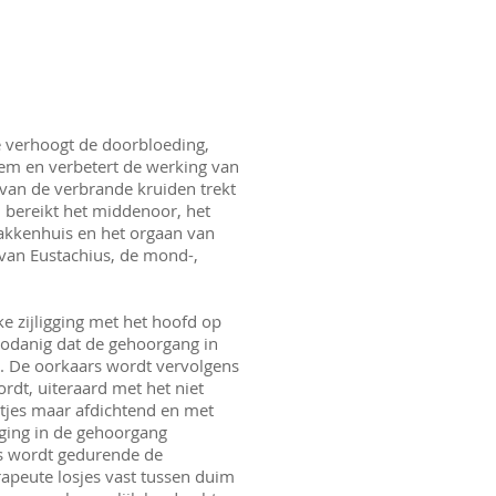
verhoogt de doorbloeding,
eem en verbetert de werking van
van de verbrande kruiden trekt
 bereikt het middenoor, het
akkenhuis en het orgaan van
s van Eustachius, de mond-,
e zijligging met het hoofd op
zodanig dat de gehoorgang in
at. De oorkaars wordt vervolgens
rdt, uiteraard met het niet
tjes maar afdichtend en met
ging in de gehoorgang
s wordt gedurende de
apeute losjes vast tussen duim